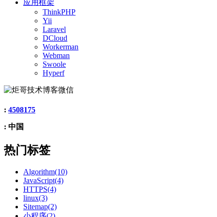
应用框架
ThinkPHP
Yii
Laravel
DCloud
Workerman
Webman
Swoole
Hyperf
:
4508175
: 中国
热门标签
Algorithm(10)
JavaScript(4)
HTTPS(4)
linux(3)
Sitemap(2)
小程序(2)