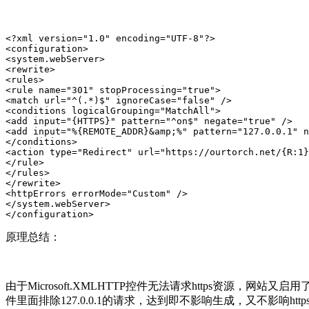
<?xml version="1.0" encoding="UTF-8"?>

<configuration>

<system.webServer>

<rewrite>

<rules>

<rule name="301" stopProcessing="true">

<match url="^(.*)$" ignoreCase="false" />

<conditions logicalGrouping="MatchAll">

<add input="{HTTPS}" pattern="^on$" negate="true" />

<add input="%{REMOTE_ADDR}&amp;%" pattern="127.0.0.1" n
</conditions>

<action type="Redirect" url="https://ourtorch.net/{R:1}
</rule>

</rules>

</rewrite>

<httpErrors errorMode="Custom" />

</system.webServer>

</configuration>
原理总结：
由于Microsoft.XMLHTTP控件无法请求https资源，网站
件里面排除127.0.0.1的请求，达到即不影响生成，又不影响ht