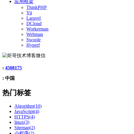
应用框架
ThinkPHP
Yii
Laravel
DCloud
Workerman
Webman
Swoole
Hyperf
:
4508175
: 中国
热门标签
Algorithm(10)
JavaScript(4)
HTTPS(4)
linux(3)
Sitemap(2)
小程序(2)