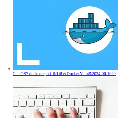
CentOS7 docker.repo 用阿里云Docker Yum源
2024-06-10
20