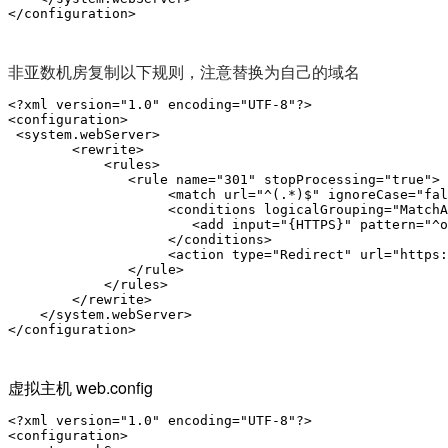
</configuration>
非亚数机房复制以下规则，注意替换为自己的域名
<?xml version="1.0" encoding="UTF-8"?>

<configuration>

 <system.webServer>

        <rewrite>

            <rules>

               <rule name="301" stopProcessing="true">

                    <match url="^(.*)$" ignoreCase="fal
                    <conditions logicalGrouping="MatchA
                       <add input="{HTTPS}" pattern="^o
                    </conditions>

                    <action type="Redirect" url="https:
               </rule>

            </rules>

        </rewrite>

    </system.webServer> 

</configuration>
虚拟主机
web.config
<?xml version="1.0" encoding="UTF-8"?>

<configuration>
