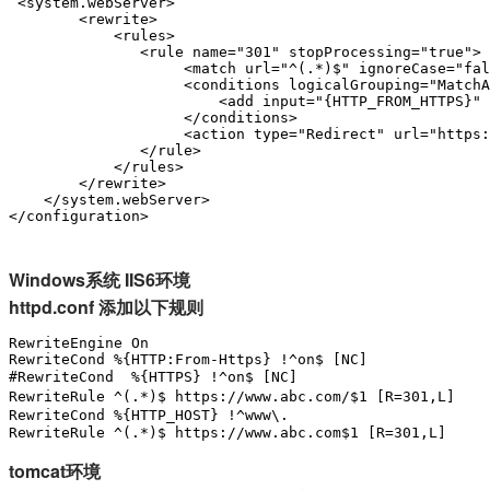
 <system.webServer>

        <rewrite>

            <rules>

               <rule name="301" stopProcessing="true">

                    <match url="^(.*)$" ignoreCase="fal
                    <conditions logicalGrouping="MatchA
                        <add input="{HTTP_FROM_HTTPS}" 
                    </conditions>

                    <action type="Redirect" url="https:
               </rule>

            </rules>

        </rewrite>

    </system.webServer> 

</configuration>
Windows系统 IIS6环境
httpd.conf
添加以下规则
RewriteEngine On

RewriteCond %{HTTP:From-Https} !^on$ [NC]

#RewriteCond  %{HTTPS} !^on$ [NC]                 
RewriteRule ^(.*)$ https://www.abc.com/$1 [R=301,L]
RewriteCond %{HTTP_HOST} !^www\. 

RewriteRule ^(.*)$ https://www.abc.com$1 [R=301,L]
tomcat环境