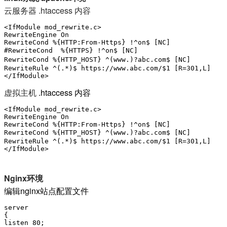
云服务器 .htaccess 内容
<IfModule mod_rewrite.c>

RewriteEngine On

RewriteCond %{HTTP:From-Https} !^on$ [NC]

#RewriteCond  %{HTTPS} !^on$ [NC]                
RewriteCond %{HTTP_HOST} ^(www.)?abc.com$ [NC]     
RewriteRule ^(.*)$ https://www.abc.com/$1 [R=301,L]

</IfModule>
虚拟主机
.htaccess 内容
<IfModule mod_rewrite.c>

RewriteEngine On

RewriteCond %{HTTP:From-Https} !^on$ [NC]

RewriteCond %{HTTP_HOST} ^(www.)?abc.com$ [NC]     
RewriteRule ^(.*)$ https://www.abc.com/$1 [R=301,L]

</IfModule>
Nginx环境
编辑nginx站点配置文件
server

{

listen 80;
