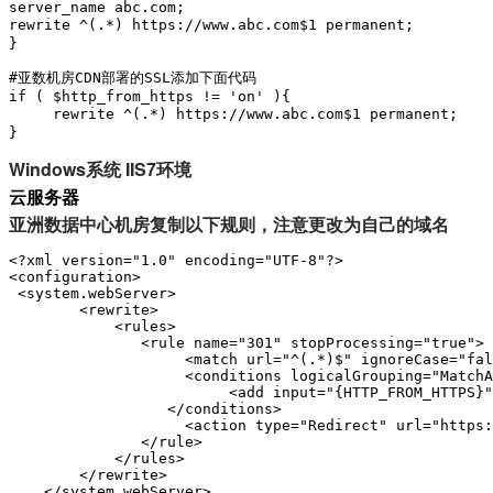
server_name abc.com;

rewrite ^(.*) https://www.abc.com$1 permanent;     
}

#亚数机房CDN部署的SSL添加下面代码

if ( $http_from_https != 'on' ){

     rewrite ^(.*) https://www.abc.com$1 permanent;
}
Windows系统 IIS7环境
云服务器
亚洲数据中心机房复制以下规则，注意更改为自己的域名
<?xml version="1.0" encoding="UTF-8"?>

<configuration>

 <system.webServer>

        <rewrite>

            <rules>

               <rule name="301" stopProcessing="true">

                    <match url="^(.*)$" ignoreCase="fal
                    <conditions logicalGrouping="MatchA
                         <add input="{HTTP_FROM_HTTPS}"
                  </conditions>

                    <action type="Redirect" url="https:
               </rule>

            </rules>

        </rewrite>

    </system.webServer> 
