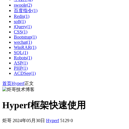
swoole(2)
百度指令(1)
Redis(1)
soft(1)
jQuery(1)
CSS(1)
Bootstrap(1)
wechat(1)
WinRAR(1)
SQL(1)
Robots(1)
ASP(1)
PHP(1)
ACDSee(1)
首页
Hyperf
正文
Hyperf框架快速使用
炬哥
2024年05月30日
Hyperf
5129
0