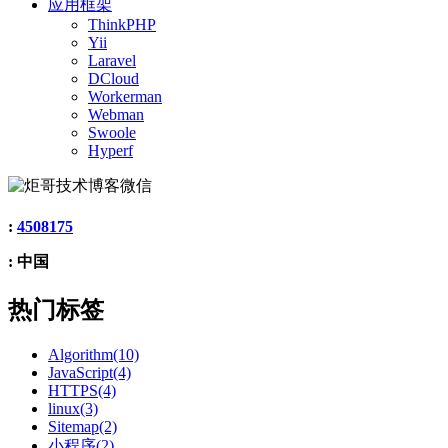
应用框架
ThinkPHP
Yii
Laravel
DCloud
Workerman
Webman
Swoole
Hyperf
:
4508175
: 中国
热门标签
Algorithm(10)
JavaScript(4)
HTTPS(4)
linux(3)
Sitemap(2)
小程序(2)