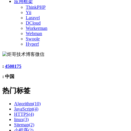
应用框架
ThinkPHP
Yii
Laravel
DCloud
Workerman
Webman
Swoole
Hyperf
:
4508175
: 中国
热门标签
Algorithm(10)
JavaScript(4)
HTTPS(4)
linux(3)
Sitemap(2)
小程序(2)