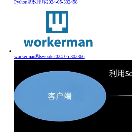
Python基数排序
2024-05-30
2458
workerman和swoole
2024-05-30
2366