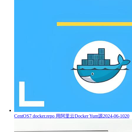
CentOS7 docker.repo 用阿里云Docker Yum源
2024-06-10
20