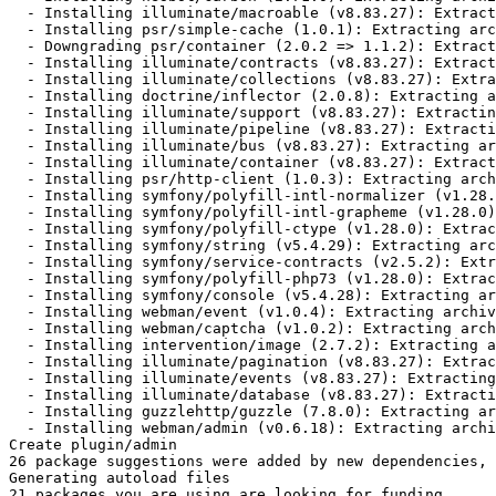
  - Installing illuminate/macroable (v8.83.27): Extract
  - Installing psr/simple-cache (1.0.1): Extracting arc
  - Downgrading psr/container (2.0.2 => 1.1.2): Extract
  - Installing illuminate/contracts (v8.83.27): Extract
  - Installing illuminate/collections (v8.83.27): Extra
  - Installing doctrine/inflector (2.0.8): Extracting a
  - Installing illuminate/support (v8.83.27): Extractin
  - Installing illuminate/pipeline (v8.83.27): Extracti
  - Installing illuminate/bus (v8.83.27): Extracting ar
  - Installing illuminate/container (v8.83.27): Extract
  - Installing psr/http-client (1.0.3): Extracting arch
  - Installing symfony/polyfill-intl-normalizer (v1.28.
  - Installing symfony/polyfill-intl-grapheme (v1.28.0)
  - Installing symfony/polyfill-ctype (v1.28.0): Extrac
  - Installing symfony/string (v5.4.29): Extracting arc
  - Installing symfony/service-contracts (v2.5.2): Extr
  - Installing symfony/polyfill-php73 (v1.28.0): Extrac
  - Installing symfony/console (v5.4.28): Extracting ar
  - Installing webman/event (v1.0.4): Extracting archiv
  - Installing webman/captcha (v1.0.2): Extracting arch
  - Installing intervention/image (2.7.2): Extracting a
  - Installing illuminate/pagination (v8.83.27): Extrac
  - Installing illuminate/events (v8.83.27): Extracting
  - Installing illuminate/database (v8.83.27): Extracti
  - Installing guzzlehttp/guzzle (7.8.0): Extracting ar
  - Installing webman/admin (v0.6.18): Extracting archi
Create plugin/admin

26 package suggestions were added by new dependencies, 
Generating autoload files

21 packages you are using are looking for funding.
