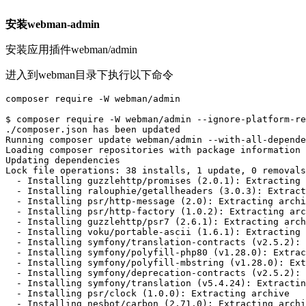
安装webman-admin
安装应用插件webman/admin
进入到webman目录下执行以下命令
composer require -W webman/admin

$ composer require -W webman/admin --ignore-platform-re
./composer.json has been updated

Running composer update webman/admin --with-all-depende
Loading composer repositories with package information

Updating dependencies

Lock file operations: 38 installs, 1 update, 0 removals

  - Installing guzzlehttp/promises (2.0.1): Extracting 
  - Installing ralouphie/getallheaders (3.0.3): Extract
  - Installing psr/http-message (2.0): Extracting archi
  - Installing psr/http-factory (1.0.2): Extracting arc
  - Installing guzzlehttp/psr7 (2.6.1): Extracting arch
  - Installing voku/portable-ascii (1.6.1): Extracting 
  - Installing symfony/translation-contracts (v2.5.2): 
  - Installing symfony/polyfill-php80 (v1.28.0): Extrac
  - Installing symfony/polyfill-mbstring (v1.28.0): Ext
  - Installing symfony/deprecation-contracts (v2.5.2): 
  - Installing symfony/translation (v5.4.24): Extractin
  - Installing psr/clock (1.0.0): Extracting archive

  - Installing nesbot/carbon (2.71.0): Extracting archi