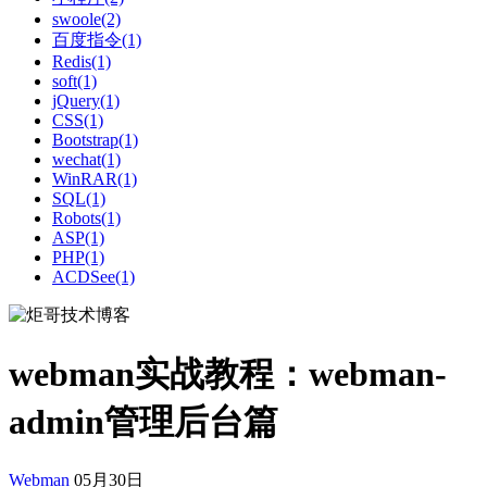
swoole(2)
百度指令(1)
Redis(1)
soft(1)
jQuery(1)
CSS(1)
Bootstrap(1)
wechat(1)
WinRAR(1)
SQL(1)
Robots(1)
ASP(1)
PHP(1)
ACDSee(1)
webman实战教程：webman-
admin管理后台篇
Webman
05月30日