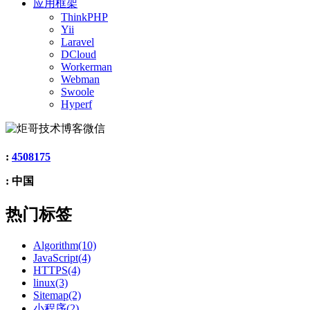
应用框架
ThinkPHP
Yii
Laravel
DCloud
Workerman
Webman
Swoole
Hyperf
:
4508175
: 中国
热门标签
Algorithm(10)
JavaScript(4)
HTTPS(4)
linux(3)
Sitemap(2)
小程序(2)