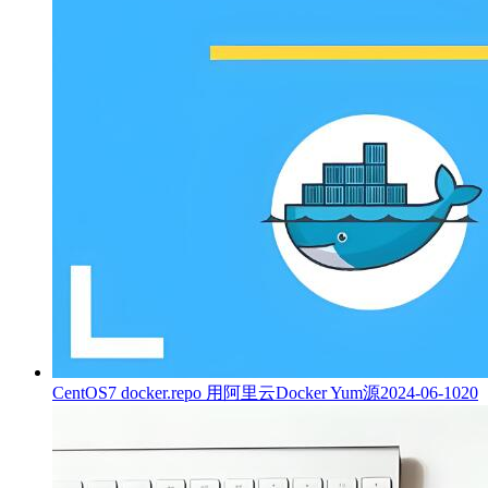
CentOS7 docker.repo 用阿里云Docker Yum源
2024-06-10
20