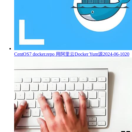
CentOS7 docker.repo 用阿里云Docker Yum源
2024-06-10
20