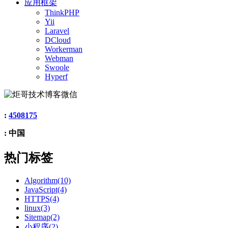
应用框架
ThinkPHP
Yii
Laravel
DCloud
Workerman
Webman
Swoole
Hyperf
:
4508175
: 中国
热门标签
Algorithm(10)
JavaScript(4)
HTTPS(4)
linux(3)
Sitemap(2)
小程序(2)