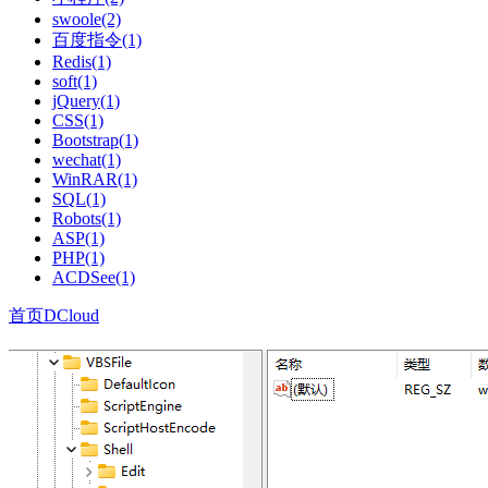
swoole(2)
百度指令(1)
Redis(1)
soft(1)
jQuery(1)
CSS(1)
Bootstrap(1)
wechat(1)
WinRAR(1)
SQL(1)
Robots(1)
ASP(1)
PHP(1)
ACDSee(1)
首页
DCloud