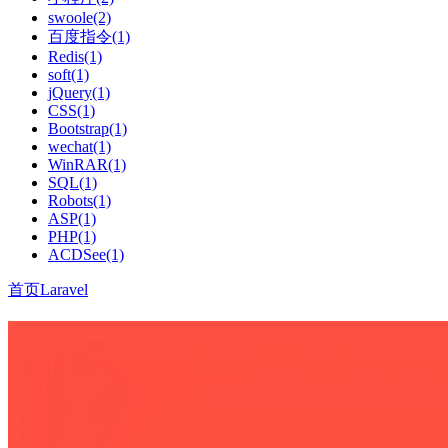
swoole(2)
百度指令(1)
Redis(1)
soft(1)
jQuery(1)
CSS(1)
Bootstrap(1)
wechat(1)
WinRAR(1)
SQL(1)
Robots(1)
ASP(1)
PHP(1)
ACDSee(1)
首页
Laravel