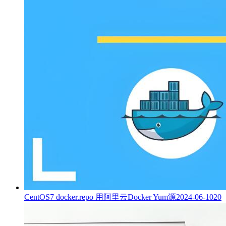
CentOS7 docker.repo 用阿里云Docker Yum源
2024-06-10
20