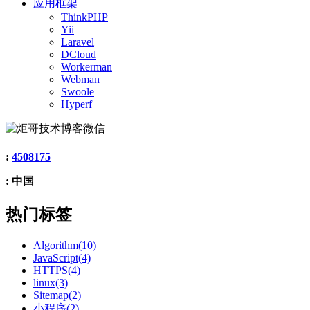
应用框架
ThinkPHP
Yii
Laravel
DCloud
Workerman
Webman
Swoole
Hyperf
:
4508175
: 中国
热门标签
Algorithm(10)
JavaScript(4)
HTTPS(4)
linux(3)
Sitemap(2)
小程序(2)