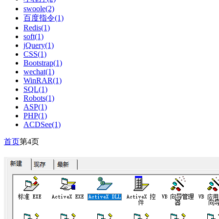
swoole(2)
百度指令(1)
Redis(1)
soft(1)
jQuery(1)
CSS(1)
Bootstrap(1)
wechat(1)
WinRAR(1)
SQL(1)
Robots(1)
ASP(1)
PHP(1)
ACDSee(1)
首页
第4页