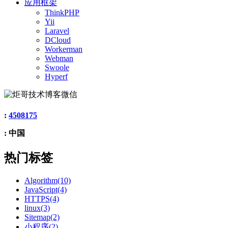
应用框架
ThinkPHP
Yii
Laravel
DCloud
Workerman
Webman
Swoole
Hyperf
:
4508175
: 中国
热门标签
Algorithm(10)
JavaScript(4)
HTTPS(4)
linux(3)
Sitemap(2)
小程序(2)