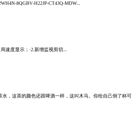
H4N-8QGBV-H22JP-CT43Q-MDW...
新增系统托盘全局速度显示；·2.新增监视剪切...
茶水，这茶的颜色还跟啤酒一样，这叫木马。你给自己倒了杯可