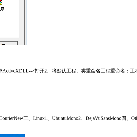
选择ActiveXDLL-->打开2、将默认工程、类重命名工程重命名：
urierNew三、Linux1、UbuntuMono2、DejaVuSansMono四、Othe