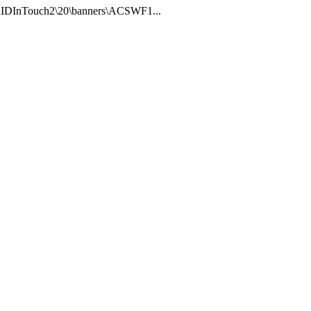
ouch2\20\banners\ACSWF1...