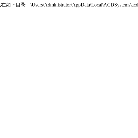
s\Administrator\AppData\Local\ACDSystems\acdIDInT