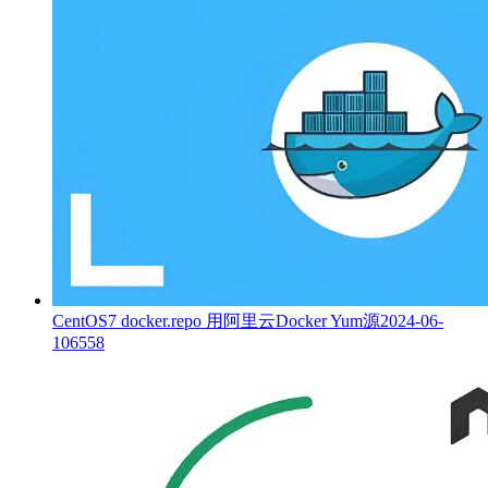
CentOS7 docker.repo 用阿里云Docker Yum源
2024-06-
10
6558