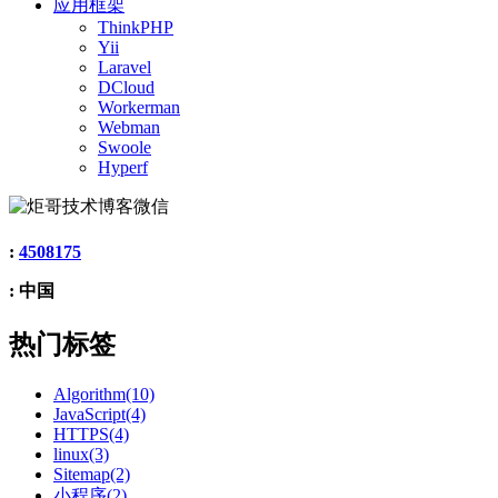
应用框架
ThinkPHP
Yii
Laravel
DCloud
Workerman
Webman
Swoole
Hyperf
:
4508175
: 中国
热门标签
Algorithm(10)
JavaScript(4)
HTTPS(4)
linux(3)
Sitemap(2)
小程序(2)