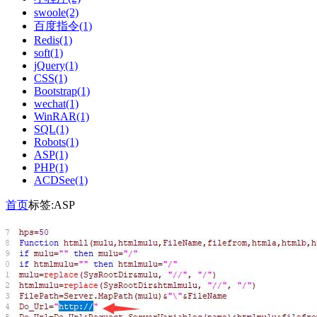
swoole(2)
百度指令(1)
Redis(1)
soft(1)
jQuery(1)
CSS(1)
Bootstrap(1)
wechat(1)
WinRAR(1)
SQL(1)
Robots(1)
ASP(1)
PHP(1)
ACDSee(1)
首页
标签:ASP