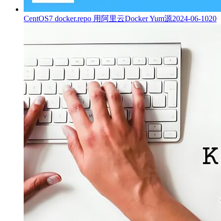
CentOS7 docker.repo 用阿里云Docker Yum源
2024-06-10
20