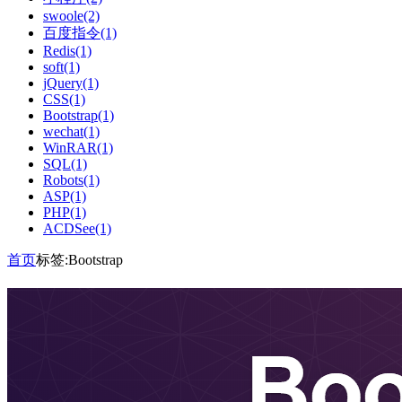
swoole(2)
百度指令(1)
Redis(1)
soft(1)
jQuery(1)
CSS(1)
Bootstrap(1)
wechat(1)
WinRAR(1)
SQL(1)
Robots(1)
ASP(1)
PHP(1)
ACDSee(1)
首页
标签:Bootstrap