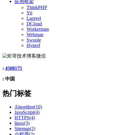
应用框架
ThinkPHP
Yii
Laravel
DCloud
Workerman
Webman
Swoole
Hyperf
:
4508175
: 中国
热门标签
Algorithm(10)
JavaScript(4)
HTTPS(4)
linux(3)
Sitemap(2)
小程序(2)