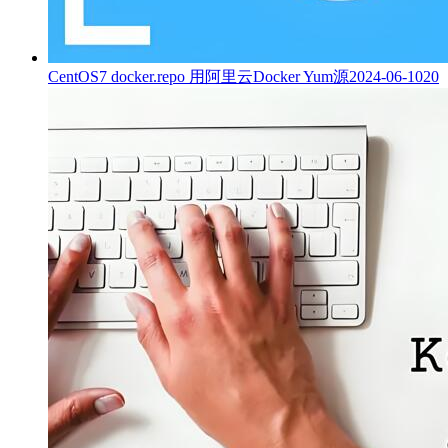
CentOS7 docker.repo 用阿里云Docker Yum源
2024-06-10
20