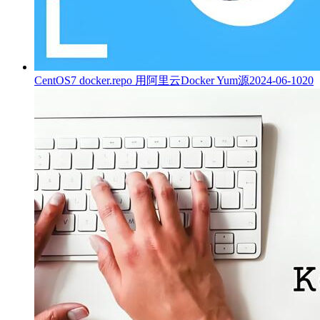
CentOS7 docker.repo 用阿里云Docker Yum源
2024-06-10
20