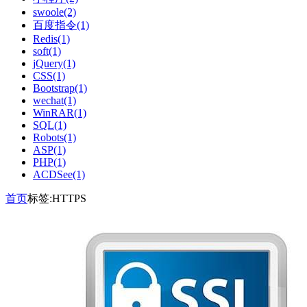
swoole(2)
百度指令(1)
Redis(1)
soft(1)
jQuery(1)
CSS(1)
Bootstrap(1)
wechat(1)
WinRAR(1)
SQL(1)
Robots(1)
ASP(1)
PHP(1)
ACDSee(1)
首页
标签:HTTPS