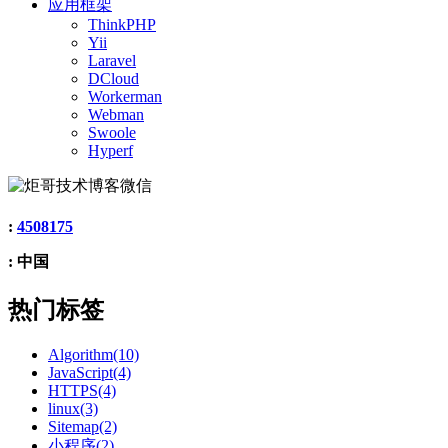
应用框架
ThinkPHP
Yii
Laravel
DCloud
Workerman
Webman
Swoole
Hyperf
:
4508175
: 中国
热门标签
Algorithm(10)
JavaScript(4)
HTTPS(4)
linux(3)
Sitemap(2)
小程序(2)