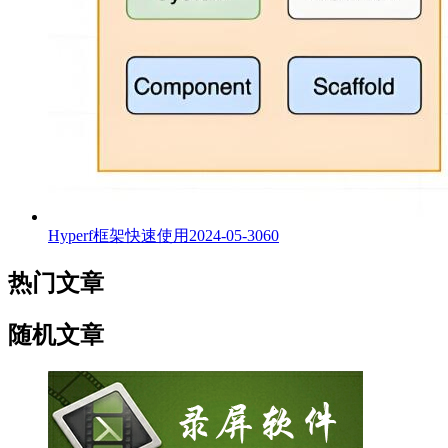
Hyperf框架快速使用
2024-05-30
60
热门文章
随机文章