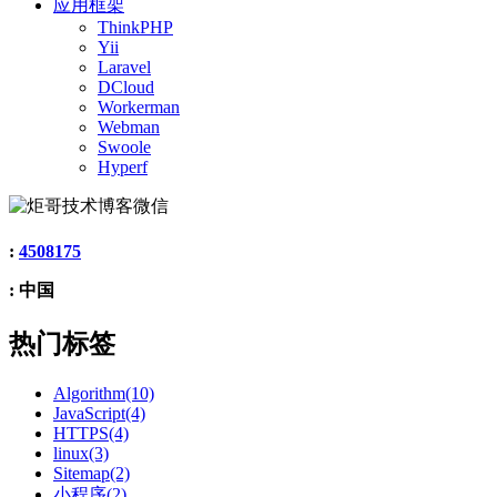
应用框架
ThinkPHP
Yii
Laravel
DCloud
Workerman
Webman
Swoole
Hyperf
:
4508175
: 中国
热门标签
Algorithm(10)
JavaScript(4)
HTTPS(4)
linux(3)
Sitemap(2)
小程序(2)