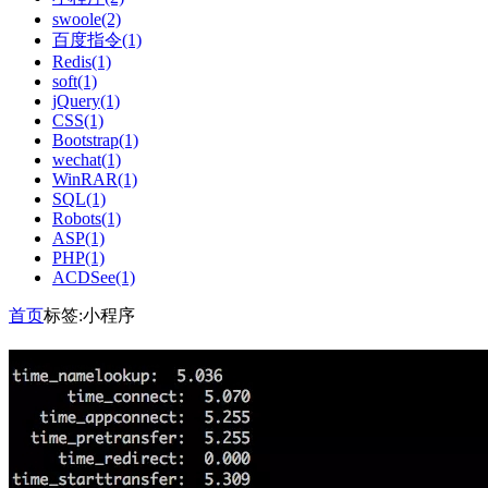
swoole(2)
百度指令(1)
Redis(1)
soft(1)
jQuery(1)
CSS(1)
Bootstrap(1)
wechat(1)
WinRAR(1)
SQL(1)
Robots(1)
ASP(1)
PHP(1)
ACDSee(1)
首页
标签:小程序