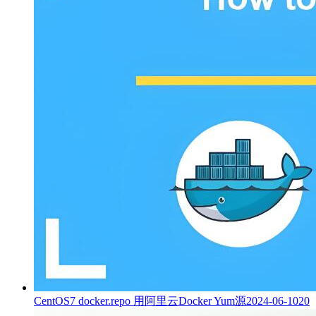
CentOS7 docker.repo 用阿里云Docker Yum源
2024-06-10
20